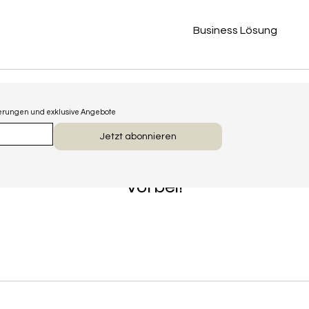
Business Lösung
uerungen und exklusive Angebote
Jetzt abonnieren
 es gerade nichts zu buchen. Schaue b
vorbei!